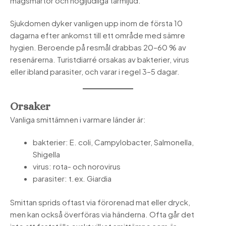
magsmärtor och högljudliga tarmljud.
Sjukdomen dyker vanligen upp inom de första 10
dagarna efter ankomst till ett område med sämre
hygien. Beroende på resmål drabbas 20–60 % av
resenärerna. Turistdiarré orsakas av bakterier, virus
eller ibland parasiter, och varar i regel 3–5 dagar.
Orsaker
Vanliga smittämnen i varmare länder är:
bakterier: E. coli, Campylobacter, Salmonella,
Shigella
virus: rota- och norovirus
parasiter: t.ex. Giardia
Smittan sprids oftast via förorenad mat eller dryck,
men kan också överföras via händerna. Ofta går det