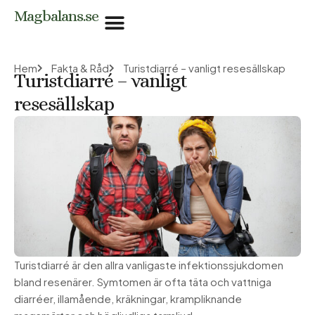
Hoppa
Magbalans.se
till
innehåll
Hem
Fakta & Råd
Turistdiarré – vanligt resesällskap
Turistdiarré – vanligt
resesällskap
Turistdiarré är den allra vanligaste infektionssjukdomen
bland resenärer. Symtomen är ofta täta och vattniga
diarréer, illamående, kräkningar, krampliknande