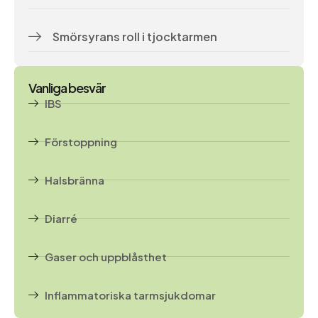
Smörsyrans roll i tjocktarmen
Vanliga besvär
IBS
Förstoppning
Halsbränna
Diarré
Gaser och uppblåsthet
Inflammatoriska tarmsjukdomar