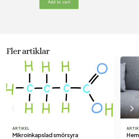
Fler artiklar
ARTIKEL
ARTIK
Mikroinkapslad smörsyra
Hemo