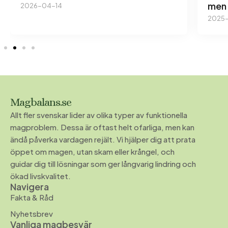
men 
2026-04-14
2025-
Magbalans.se
Allt fler svenskar lider av olika typer av funktionella
magproblem. Dessa är oftast helt ofarliga, men kan
ändå påverka vardagen rejält. Vi hjälper dig att prata
öppet om magen, utan skam eller krångel, och
guidar dig till lösningar som ger långvarig lindring och
ökad livskvalitet.
Navigera
Fakta & Råd
Nyhetsbrev
Vanliga magbesvär