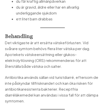
du får kraftig allmänpåverkan
du är gravid, äldre eller har en allvarlig
underliggande sjukdom
ett litet barn drabbas
Behandling
Det viktigaste är att ersätta vätskeförlusten. Vid
svårare symtom behövs flera liter vätska per dag.
Apotekets vätskeersättning eller glukos-
elektrolytlösning (ORS) rekommenderas för att
återställa både vätska och salter.
Antibiotika används sällan vid turistdiarré, eftersom de
inte påskyndar tillfrisknandet och kan öka risken för
antibiotikaresistenta bakterier. Receptfria
diarréläkemedel kan användas i vissa fall för att dämpa
symtomen.