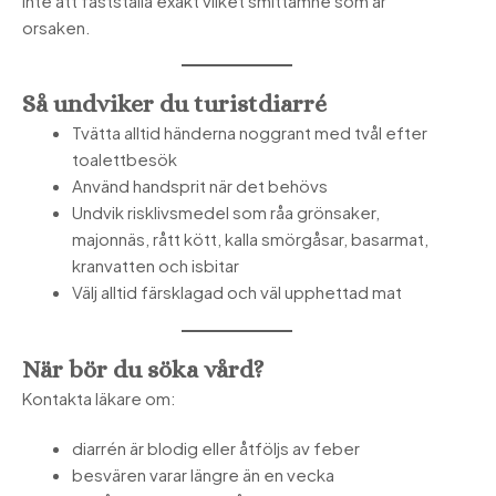
inte att fastställa exakt vilket smittämne som är
orsaken.
Så undviker du turistdiarré
Tvätta alltid händerna noggrant med tvål efter
toalettbesök
Använd handsprit när det behövs
Undvik risklivsmedel som råa grönsaker,
majonnäs, rått kött, kalla smörgåsar, basarmat,
kranvatten och isbitar
Välj alltid färsklagad och väl upphettad mat
När bör du söka vård?
Kontakta läkare om:
diarrén är blodig eller åtföljs av feber
besvären varar längre än en vecka