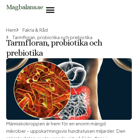
Hoppa
Magbalans.se
till
innehåll
Hem
Fakta & Råd
Tarmfloran, probiotika och prebiotika
Tarmfloran, probiotika och
prebiotika
Människokroppen är hem för en enorm mängd
mikrober – uppskattningsvis hundratusen miljarder. Den