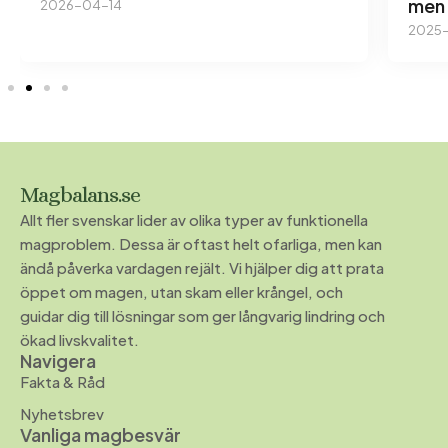
men 
2026-04-14
2025-
Magbalans.se
Allt fler svenskar lider av olika typer av funktionella
magproblem. Dessa är oftast helt ofarliga, men kan
ändå påverka vardagen rejält. Vi hjälper dig att prata
öppet om magen, utan skam eller krångel, och
guidar dig till lösningar som ger långvarig lindring och
ökad livskvalitet.
Navigera
Fakta & Råd
Nyhetsbrev
Vanliga magbesvär