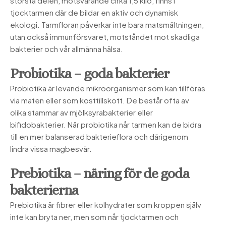
största delen, motsvarande cirka 1,5 kilo, finns i
tjocktarmen där de bildar en aktiv och dynamisk
ekologi. Tarmfloran påverkar inte bara matsmältningen,
utan också immunförsvaret, motståndet mot skadliga
bakterier och vår allmänna hälsa.
Probiotika – goda bakterier
Probiotika är levande mikroorganismer som kan tillföras
via maten eller som kosttillskott. De består ofta av
olika stammar av mjölksyrabakterier eller
bifidobakterier. När probiotika når tarmen kan de bidra
till en mer balanserad bakterieflora och därigenom
lindra vissa magbesvär.
Prebiotika – näring för de goda
bakterierna
Prebiotika är fibrer eller kolhydrater som kroppen själv
inte kan bryta ner, men som når tjocktarmen och