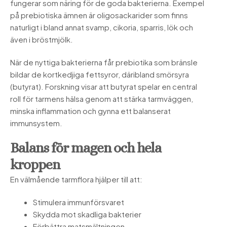
fungerar som näring för de goda bakterierna. Exempel
på prebiotiska ämnen är oligosackarider som finns
naturligt i bland annat svamp, cikoria, sparris, lök och
även i bröstmjölk.
När de nyttiga bakterierna får prebiotika som bränsle
bildar de kortkedjiga fettsyror, däribland smörsyra
(butyrat). Forskning visar att butyrat spelar en central
roll för tarmens hälsa genom att stärka tarmväggen,
minska inflammation och gynna ett balanserat
immunsystem.
Balans för magen och hela
kroppen
En välmående tarmflora hjälper till att:
Stimulera immunförsvaret
Skydda mot skadliga bakterier
Förbättra matsmältningen