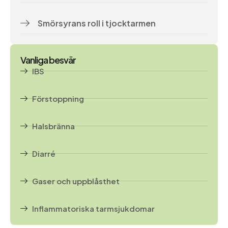
Smörsyrans roll i tjocktarmen
Vanliga besvär
IBS
Förstoppning
Halsbränna
Diarré
Gaser och uppblåsthet
Inflammatoriska tarmsjukdomar