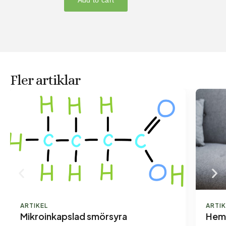
Fler artiklar
ARTIKEL
ARTIK
Mikroinkapslad smörsyra
Hemo